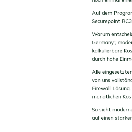
Auf dem Program
Securepoint RC30
Warum entscheid
Germany“, moder
kalkulierbare Ko
durch hohe Einm
Alle eingesetzt
von uns vollstän
Firewall-Lösung,
monatlichen Kos
So sieht moderne
auf einen starke