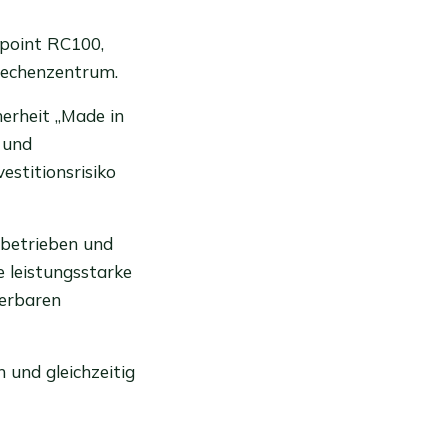
epoint RC100,
Rechenzentrum.
erheit „Made in
 und
estitionsrisiko
 betrieben und
e leistungsstarke
ierbaren
 und gleichzeitig