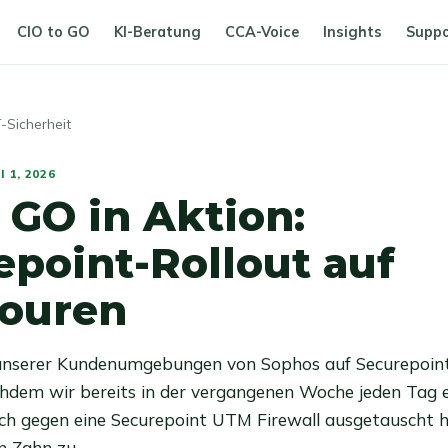
CIO to GO
KI-Beratung
CCA-Voice
Insights
Suppo
-Sicherheit
I 1, 2026
 GO in Aktion:
epoint-Rollout auf
ouren
unserer Kundenumgebungen von Sophos auf Securepoint
hdem wir bereits in der vergangenen Woche jeden Tag 
eich gegen eine Securepoint UTM Firewall ausgetauscht h
n Zahn zu.