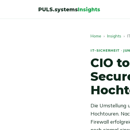
PULS.systems
Insights
Home
›
Insights
› IT
IT-SICHERHEIT · JUN
CIO to
Secur
Hocht
Die Umstellung 
Hochtouren. Nac
Firewall erfolgr
noch einmal eine