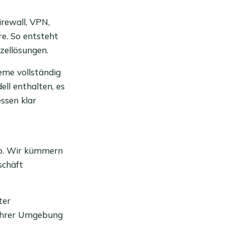
rewall, VPN,
re. So entsteht
zellösungen.
teme vollständig
ll enthalten, es
ssen klar
eb. Wir kümmern
schäft
ter
 Ihrer Umgebung