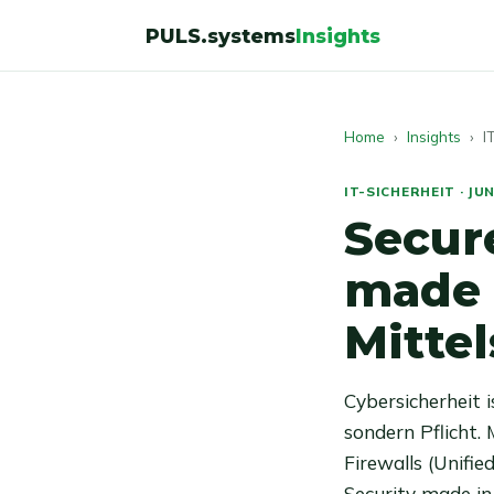
PULS.systems
Insights
Home
›
Insights
› IT
IT-SICHERHEIT · JUN
Secur
made 
Mitte
Cybersicherheit 
sondern Pflicht.
Firewalls (Unifi
Security made i