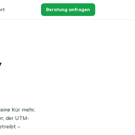
rt
Beratung anfragen
y
keine Kür mehr,
er, der UTM-
etreibt –