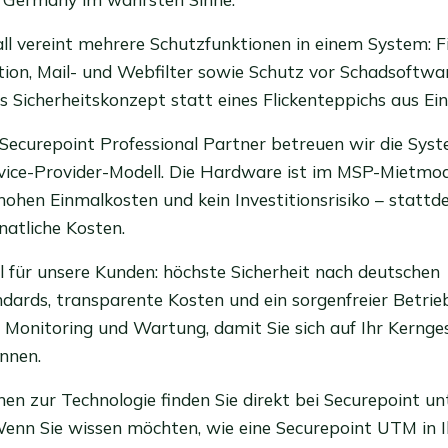
l vereint mehrere Schutzfunktionen in einem System: Fi
tion, Mail- und Webfilter sowie Schutz vor Schadsoftwa
s Sicherheitskonzept statt eines Flickenteppichs aus Ein
er Securepoint Professional Partner betreuen wir die Sys
ce-Provider-Modell. Die Hardware ist im MSP-Mietmode
hohen Einmalkosten und kein Investitionsrisiko – stattde
natliche Kosten.
l für unsere Kunden: höchste Sicherheit nach deutschen
dards, transparente Kosten und ein sorgenfreier Betri
Monitoring und Wartung, damit Sie sich auf Ihr Kernge
nnen.
en zur Technologie finden Sie direkt bei Securepoint un
 Wenn Sie wissen möchten, wie eine Securepoint UTM in