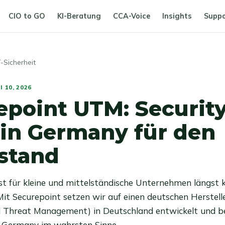
CIO to GO
KI-Beratung
CCA-Voice
Insights
Suppo
-Sicherheit
I 10, 2026
epoint UTM: Securit
in Germany für den
lstand
ist für kleine und mittelständische Unternehmen längst 
 Mit Securepoint setzen wir auf einen deutschen Herstell
ed Threat Management) in Deutschland entwickelt und b
n Germany im wahrsten Sinne.