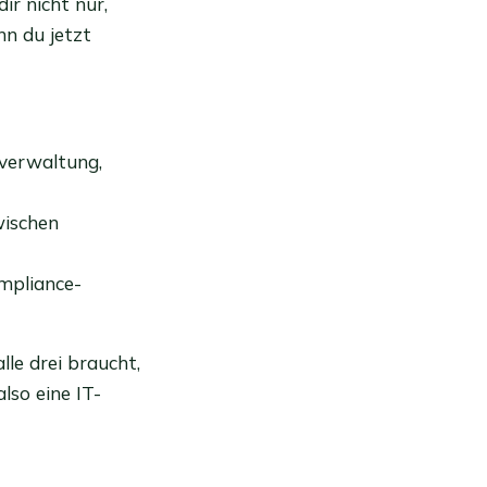
ir nicht nur,
nn du jetzt
zverwaltung,
wischen
mpliance-
lle drei braucht,
lso eine IT-