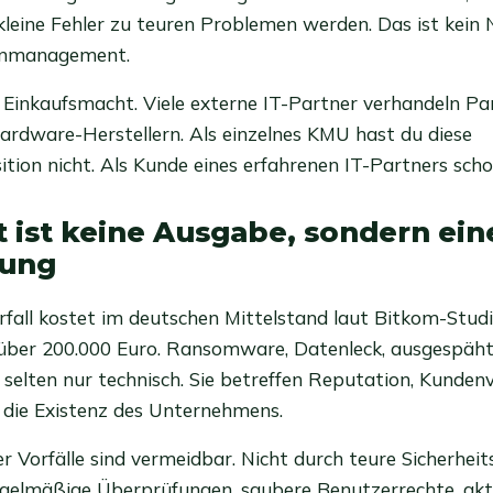
 kleine Fehler zu teuren Problemen werden. Das ist kein 
tenmanagement.
inkaufsmacht. Viele externe IT-Partner verhandeln Pa
rdware-Herstellern. Als einzelnes KMU hast du diese
tion nicht. Als Kunde eines erfahrenen IT-Partners scho
t ist keine Ausgabe, sondern ein
rung
orfall kostet im deutschen Mittelstand laut Bitkom-Stud
h über 200.000 Euro. Ransomware, Datenleck, ausgespäh
 selten nur technisch. Sie betreffen Reputation, Kunde
 die Existenz des Unternehmens.
r Vorfälle sind vermeidbar. Nicht durch teure Sicherheits
egelmäßige Überprüfungen, saubere Benutzerrechte, akt