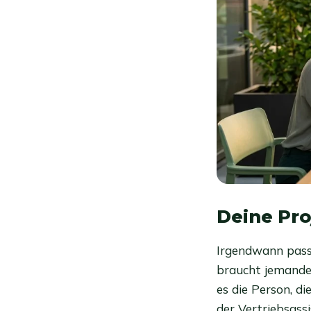
Deine Pro
Irgendwann passi
braucht jemanden
es die Person, di
der Vertriebsass