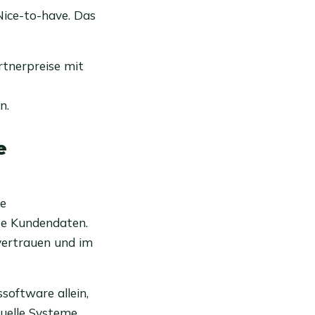
Nice-to-have. Das
rtnerpreise mit
n.
e
ie
te Kundendaten.
nvertrauen und im
software allein,
uelle Systeme