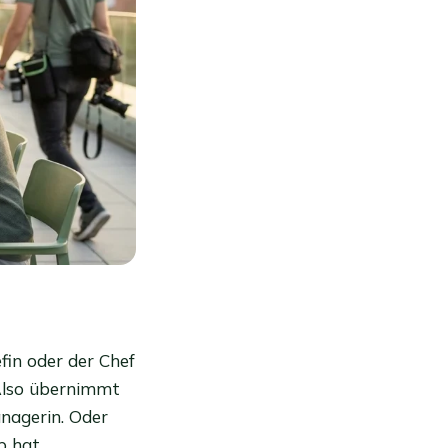
in oder der Chef
 Also übernimmt
anagerin. Oder
b hat.