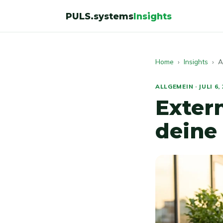
PULS.systems
Insights
Home
›
Insights
› Al
ALLGEMEIN · JULI 6,
Exter
deine