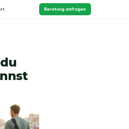
rt
Beratung anfragen
 du
annst