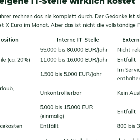
eigene IT-Stelle wirklich kostet
ührer rechnen das nie komplett durch. Der Gedanke ist si
et X Euro im Monat. Aber das ist nicht die vollständige
osition
Interne IT-Stelle
Extern
55.000 bis 80.000 EUR/Jahr
Nicht re
le (ca. 20%)
11.000 bis 16.000 EUR/Jahr
Entfällt
Im Servi
1.500 bis 5.000 EUR/Jahr
enthalte
rlaub,
Unkontrollierbar
Kein Ausf
5.000 bis 15.000 EUR
Entfällt
(einmalig)
icekosten
Entfällt
800 bis 