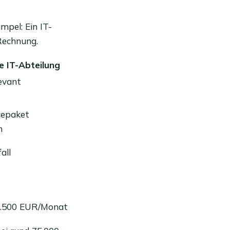
mpel: Ein IT-
 Rechnung.
e IT-Abteilung
levant
cepaket
n
all
3.500 EUR/Monat