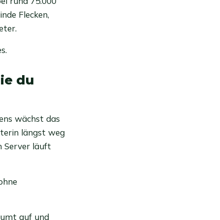
bei rund 75.000
inde Flecken,
eter.
s.
ie du
tens wächst das
terin längst weg
 Server läuft
 ohne
räumt auf und