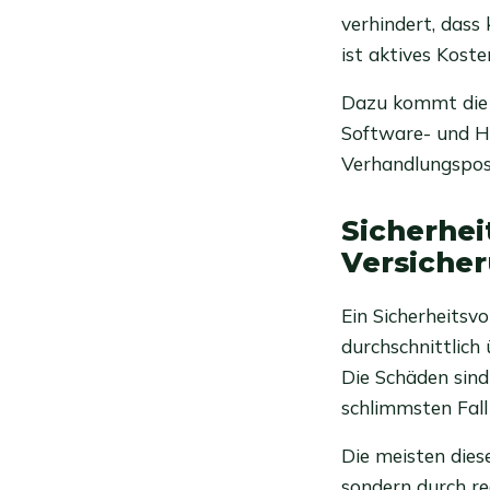
verhindert, dass
ist aktives Kos
Dazu kommt die E
Software- und Ha
Verhandlungsposi
Sicherhei
Versiche
Ein Sicherheitsv
durchschnittlic
Die Schäden sind
schlimmsten Fall
Die meisten diese
sondern durch r