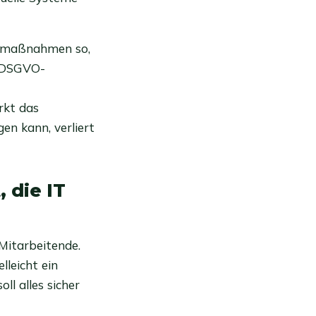
itsmaßnahmen so,
e DSGVO-
rkt das
n kann, verliert
 die IT
 Mitarbeitende.
lleicht ein
ll alles sicher