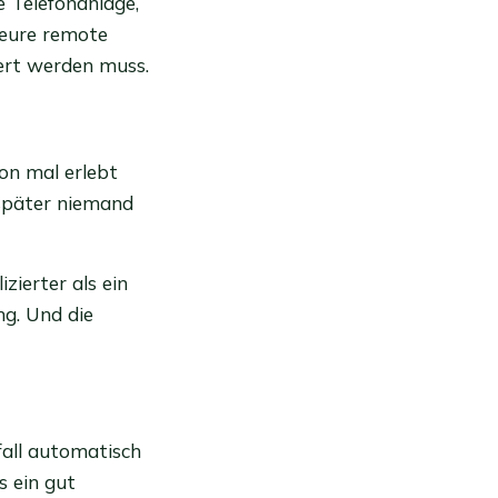
e Telefonanlage,
teure remote
rt werden muss.
on mal erlebt
 später niemand
zierter als ein
ng. Und die
fall automatisch
s ein gut