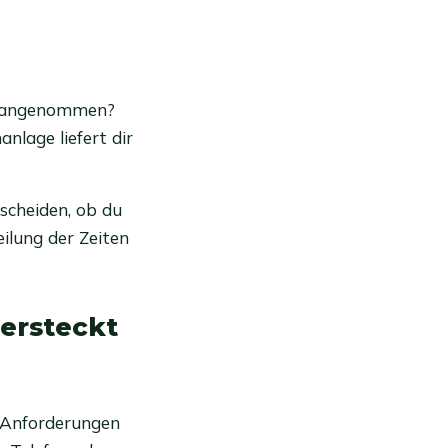
ht angenommen?
nlage liefert dir
tscheiden, ob du
ilung der Zeiten
tersteckt
e Anforderungen