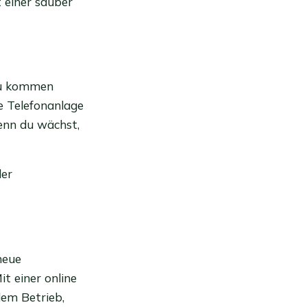
t einer sauber
zu kommen
e Telefonanlage
wenn du wächst,
der
neue
t einer online
dem Betrieb,