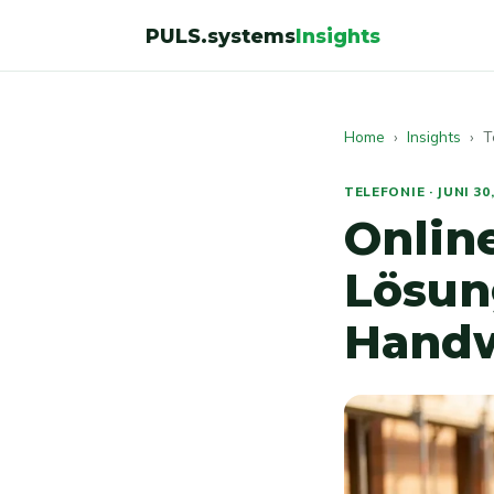
PULS.systems
Insights
Home
›
Insights
› Te
TELEFONIE · JUNI 30
Online
Lösun
Handw