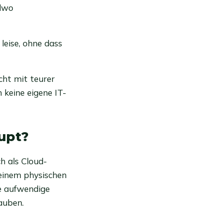
ndwo
 leise, ohne dass
cht mit teurer
 keine eigene IT-
upt?
ch als Cloud-
 einem physischen
ne aufwendige
auben.