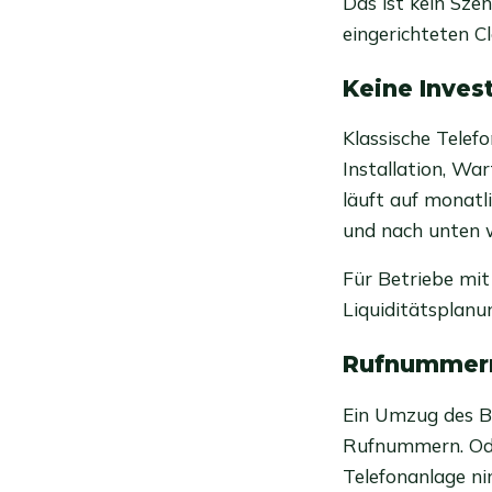
Das ist kein Sze
eingerichteten C
Keine Inves
Klassische Tele
Installation, Wa
läuft auf monatl
und nach unten w
Für Betriebe mit 
Liquiditätsplanu
Rufnummern
Ein Umzug des Be
Rufnummern. Oder
Telefonanlage ni