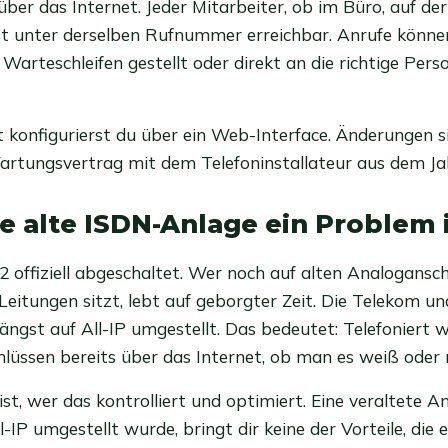
über das Internet. Jeder Mitarbeiter, ob im Büro, auf de
st unter derselben Rufnummer erreichbar. Anrufe können
 Warteschleifen gestellt oder direkt an die richtige Pers
t konfigurierst du über ein Web-Interface. Änderungen s
rtungsvertrag mit dem Telefoninstallateur aus dem Jah
 alte ISDN-Anlage ein Problem i
22 offiziell abgeschaltet. Wer noch auf alten Analogansc
 Leitungen sitzt, lebt auf geborgter Zeit. Die Telekom u
ängst auf All-IP umgestellt. Das bedeutet: Telefoniert w
hlüssen bereits über das Internet, ob man es weiß oder n
st, wer das kontrolliert und optimiert. Eine veraltete An
l-IP umgestellt wurde, bringt dir keine der Vorteile, die 