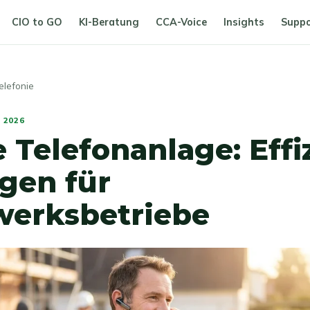
CIO to GO
KI-Beratung
CCA-Voice
Insights
Suppo
lefonie
, 2026
 Telefonanlage: Effi
gen für
erksbetriebe