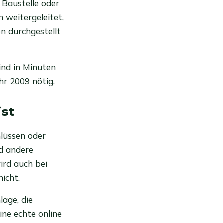
r Baustelle oder
 weitergeleitet,
on durchgestellt
ind in Minuten
r 2009 nötig.
st
hlüssen oder
nd andere
ird auch bei
icht.
lage, die
eine echte online