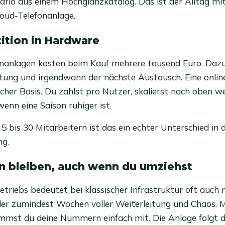
nario aus einem Hochglanzkatalog. Das ist der Alltag mi
loud-Telefonanlage.
tition in Hardware
fonanlagen kosten beim Kauf mehrere tausend Euro. Da
rtung und irgendwann der nächste Austausch. Eine onlin
icher Basis. Du zahlst pro Nutzer, skalierst nach oben 
enn eine Saison ruhiger ist.
5 bis 30 Mitarbeitern ist das ein echter Unterschied in 
ng.
 bleiben, auch wenn du umziehst
triebs bedeutet bei klassischer Infrastruktur oft auch 
 zumindest Wochen voller Weiterleitung und Chaos. Mi
mmst du deine Nummern einfach mit. Die Anlage folgt 