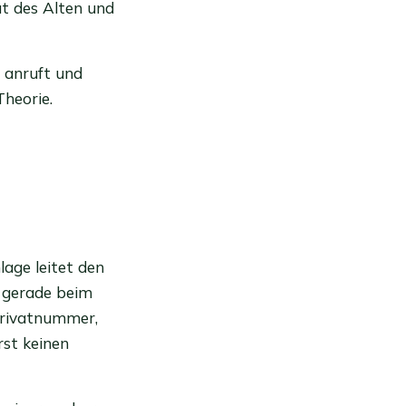
tät des Alten und
 anruft und
heorie.
lage leitet den
t gerade beim
Privatnummer,
rst keinen