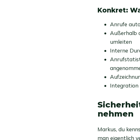
Konkret: Wa
Anrufe auto
Außerhalb d
umleiten
Interne Dur
Anrufstatis
angenomm
Aufzeichnun
Integratio
Sicherhei
nehmen
Markus, du kennst
man eigentlich 