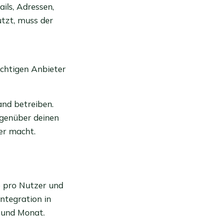
ls, Adressen,
tzt, muss der
ichtigen Anbieter
and betreiben.
egenüber deinen
er macht.
o pro Nutzer und
ntegration in
 und Monat.