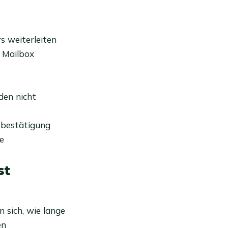
s weiterleiten
e Mailbox
den nicht
sbestätigung
e
st
n sich, wie lange
en