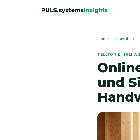
PULS.systems
Insights
Home
›
Insights
› Te
TELEFONIE · JULI 7, 
Online
und Si
Handw