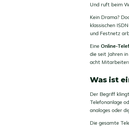
Und ruft beim W
Kein Drama? Doch
klassischen ISD
und Festnetz arb
Eine
Online-Tele
die seit Jahren 
acht Mitarbeitern
Was ist e
Der Begriff kling
Telefonanlage od
analoges oder di
Die gesamte Tele