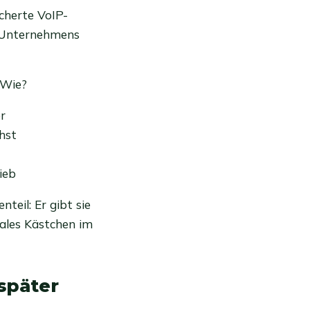
icherte VoIP-
s Unternehmens
 Wie?
r
hst
ieb
nteil: Er gibt sie
kales Kästchen im
später