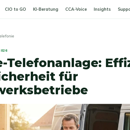
CIO to GO
KI-Beratung
CCA-Voice
Insights
Suppo
lefonie
2026
-Telefonanlage: Effi
cherheit für
erksbetriebe