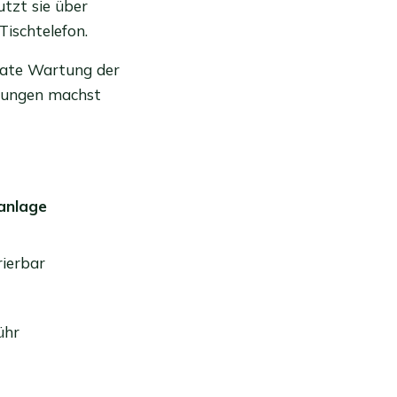
utzt sie über
Tischtelefon.
rate Wartung der
erungen machst
anlage
rierbar
ühr